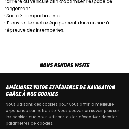
l’arrière du véhicule afin d’optimiser l’espace de
rangement.
· Sac à 3 compartiments.
· Transportez votre équipement dans un sac à
l’épreuve des intempéries.
NOUS RENDRE VISITE
MAR-VEN
9h00 - 18h00
SAM
9h00 - 13h30
AMÉLIOREZ VOTRE EXPÉRIENCE DE NAVIGATION
T
+32 64 700 970
GRÂCE À NOS COOKIES
kdquad@gmail.com
Nous utilisons des cookies pour vous offrir la meilleure
expérience sur notre site. Vous pouvez en savoir plus sur
les cookies que nous utilisons ou les désactiver dans les
paramètres de cookies.