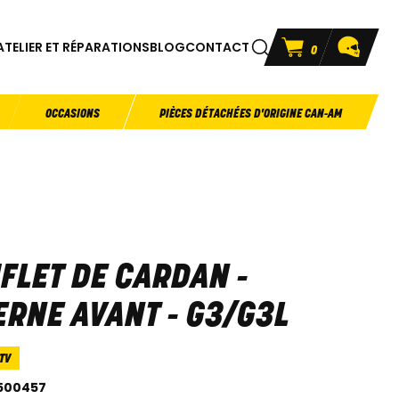
ATELIER ET RÉPARATIONS
BLOG
CONTACT
0
OCCASIONS
PIÈCES DÉTACHÉES D'ORIGINE CAN-AM
FLET DE CARDAN -
ERNE AVANT - G3/G3L
TV
500457