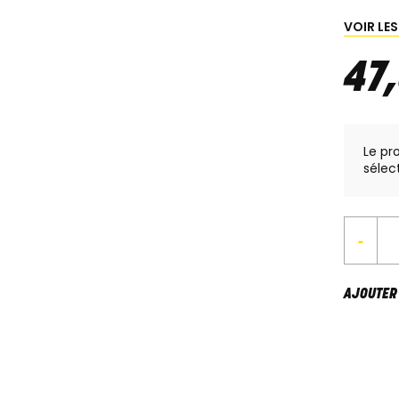
VOIR LE
47
,
Le pr
sélec
-
AJOUTER