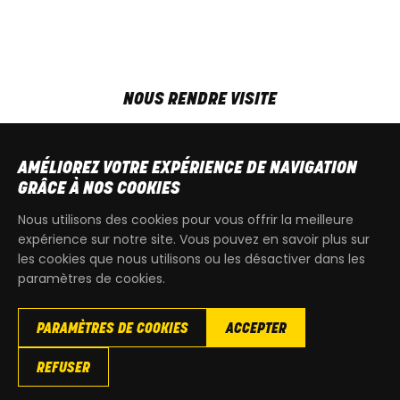
NOUS RENDRE VISITE
MAR-VEN
9h00 - 18h00
SAM
9h00 - 13h30
AMÉLIOREZ VOTRE EXPÉRIENCE DE NAVIGATION
T
+32 64 700 970
GRÂCE À NOS COOKIES
kdquad@gmail.com
Nous utilisons des cookies pour vous offrir la meilleure
expérience sur notre site. Vous pouvez en savoir plus sur
les cookies que nous utilisons ou les désactiver dans les
paramètres de cookies.
PARAMÈTRES DE COOKIES
ACCEPTER
Copyright
© 2026 KdQuad. Tous droits reservés |
Vie privée
|
REFUSER
Cookies
|
Conditions générales de ventes