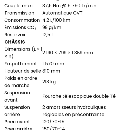
Couple maxi
37,5 Nm @ 5 750 tr/min
Transmission
Automatique CVT
Consommation
4,2 L/100 km
Émissions CO₂
99 g/km
Réservoir
12,5 L
CHÂSSIS
Dimensions (L × l
2 190 × 799 × 1 389 mm
× h)
Empattement
1 570 mm
Hauteur de selle
810 mm
Poids en ordre
213 kg
de marche
Suspension
Fourche télescopique double Té
avant
Suspension
2 amortisseurs hydrauliques
arrière
réglables en précontrainte
Pneu avant
120/70-15
Pneu arrière
150/70-14