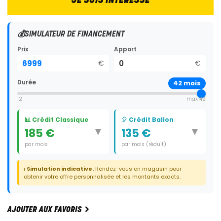
JE SUIS INTERESSÉ
💰
SIMULATEUR DE FINANCEMENT
Prix
Apport
€
€
Durée
42
mois
12
max 42
📊 Crédit Classique
🎈 Crédit Ballon
▼
▼
185 €
135 €
par mois
par mois (réduit)
Durée:
42 mois
Durée:
41 mois
ℹ️
Simulation indicative.
Rendez-vous en magasin pour
Dernier paiement:
2 450 €
obtenir votre offre personnalisée et les montants exacts.
AJOUTER AUX FAVORIS