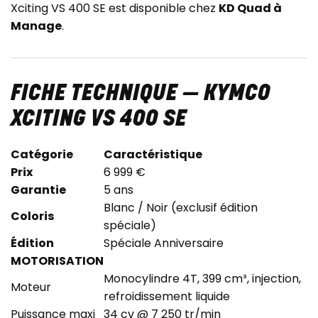
Xciting VS 400 SE est disponible chez
KD Quad à
Manage
.
FICHE TECHNIQUE — KYMCO
XCITING VS 400 SE
Catégorie
Caractéristique
Prix
6 999 €
Garantie
5 ans
Blanc / Noir (exclusif édition
Coloris
spéciale)
Édition
Spéciale Anniversaire
MOTORISATION
Monocylindre 4T, 399 cm³, injection,
Moteur
refroidissement liquide
Puissance maxi
34 cv @ 7 250 tr/min