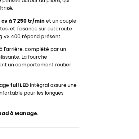
 pensée autour du pilote, qui
trisé.
 cv à 7 250 tr/min
et un couple
tes, et l'aisance sur autoroute
ing VS 400 répond présent.
à l'arrière, complété par un
lissante. La fourche
ssent un comportement routier
irage
full LED
intégral assure une
onfortable pour les longues
uad à Manage
.