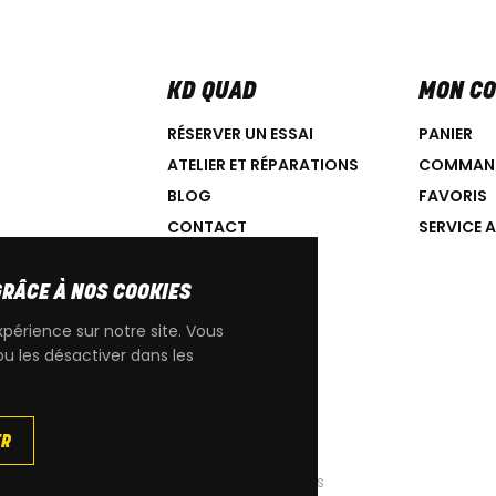
KD QUAD
MON C
RÉSERVER UN ESSAI
PANIER
ATELIER ET RÉPARATIONS
COMMAN
BLOG
FAVORIS
CONTACT
SERVICE 
GRÂCE À NOS COOKIES
xpérience sur notre site. Vous
ou les désactiver dans les
IGINE CAN-AM
ER
|
Cookies
|
Conditions générales de ventes