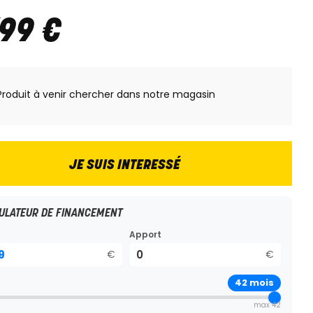
799
€
Produit à venir chercher dans notre magasin
JE SUIS INTERESSÉ
ULATEUR DE FINANCEMENT
Apport
€
€
42
mois
max 42