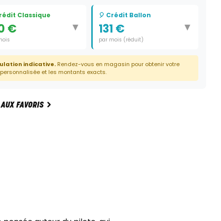
Crédit Classique
🎈 Crédit Ballon
▼
▼
0 €
131 €
mois
par mois (réduit)
e:
42 mois
Durée:
41 mois
ulation indicative.
Rendez-vous en magasin pour obtenir votre
Dernier paiement:
2 380 €
 personnalisée et les montants exacts.
 AUX FAVORIS