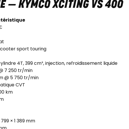
E — KYMCO XCITING VS 400
téristique
€
at
cooter sport touring
lindre 4T, 399 cm³, injection, refroidissement liquide
@ 7 250 tr/min
m @ 5 750 tr/min
atique CVT
100 km
km
× 799 × 1 389 mm
 mm