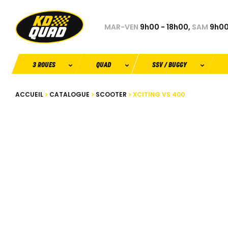
MAR-VEN
9h00 - 18h00,
SAM
9h00
3 ROUES
QUAD
SSV / BUGGY
ACCUEIL
CATALOGUE
SCOOTER
XCITING VS 400