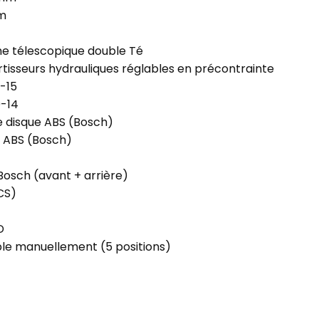
m
e télescopique double Té
tisseurs hydrauliques réglables en précontrainte
-15
-14
 disque ABS (Bosch)
 ABS (Bosch)
Bosch (avant + arrière)
CS)
D
le manuellement (5 positions)