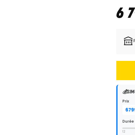
6 
💰
SIM
Prix
Durée
12