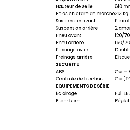
Hauteur de selle
810 m
Poids en ordre de marche
213 kg
Suspension avant
Fourch
Suspension arrière
2 amor
Pneu avant
120/70
Pneu arrière
150/70
Freinage avant
Double
Freinage arrière
Disque
SÉCURITÉ
ABS
Oui — 
Contrôle de traction
Oui (T
ÉQUIPEMENTS DE SÉRIE
Éclairage
Full LE
Pare-brise
Réglab