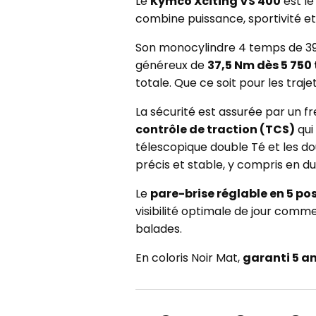
Le
Kymco Xciting VS 400
est le
combine puissance, sportivité e
Son monocylindre 4 temps de 399
généreux de
37,5 Nm dès 5 750
totale. Que ce soit pour les tra
La sécurité est assurée par un f
contrôle de traction (TCS)
qui
télescopique double Té et les d
précis et stable, y compris en du
Le
pare-brise réglable en 5 po
visibilité optimale de jour comme
balades.
En coloris Noir Mat,
garanti 5 a