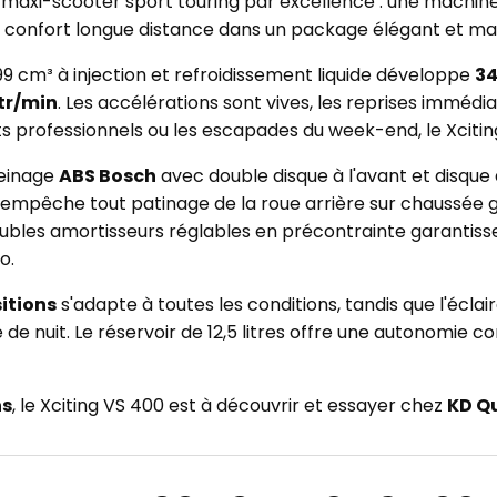
 maxi-scooter sport touring par excellence : une machine
t confort longue distance dans un package élégant et maî
 cm³ à injection et refroidissement liquide développe
34
 tr/min
. Les accélérations sont vives, les reprises immédia
jets professionnels ou les escapades du week-end, le Xcit
reinage
ABS Bosch
avec double disque à l'avant et disque 
 empêche tout patinage de la roue arrière sur chaussée g
oubles amortisseurs réglables en précontrainte garanti
o.
sitions
s'adapte à toutes les conditions, tandis que l'écla
 de nuit. Le réservoir de 12,5 litres offre une autonomie c
ns
, le Xciting VS 400 est à découvrir et essayer chez
KD Q