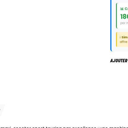
📊 
18
par 
Duré
ℹ️
Sim
offre
AJOUTER
S