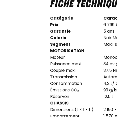
FICHE TECHNIQU
Catégorie
Carac
Prix
6 799 
Garantie
5 ans
Coloris
Noir M
Segment
Maxi-s
MOTORISATION
Moteur
Monocy
Puissance maxi
34 cv 
Couple maxi
37,5 N
Transmission
Autom
Consommation
4,2 L/
Émissions CO₂
99 g/
Réservoir
12,5 L
CHÂSSIS
Dimensions (L × l × h)
2 190 
Empattement
1 570