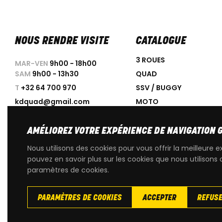
NOUS RENDRE VISITE
CATALOGUE
3 ROUES
MAR-VEN
9h00 - 18h00
SAM
9h00 - 13h30
QUAD
T
+32 64 700 970
SSV / BUGGY
kdquad@gmail.com
MOTO
SCOOTER
ACCESSOIRES
AMÉLIOREZ VOTRE EXPÉRIENCE DE NAVIGATION 
PROMOTIONS
Nous utilisons des cookies pour vous offrir la meilleure e
OCCASIONS
pouvez en savoir plus sur les cookies que nous utilisons 
paramètres de cookies.
PIÈCES DÉTACHÉES D'OR
PARAMÈTRES DE COOKIES
ACCEPTER
REFUS
Copyright
© 2026 KdQuad. Tous droits reservés |
Vie privée