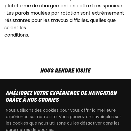
plateforme de chargement en coffre très spacieux.
· Les parois moulées par rotation sont extrêmement
résistantes pour les travaux difficiles, quelles que
soient les
conditions.
NOUS RENDRE VISITE
MAR-VEN
9h00 - 18h00
SAM
9h00 - 13h30
AMÉLIOREZ VOTRE EXPÉRIENCE DE NAVIGATION
T
+32 64 700 970
GRÂCE À NOS COOKIES
kdquad@gmail.com
Nous utilisons des cookies pour vous offrir la meilleure
expérience sur notre site. Vous pouvez en savoir plus sur
les cookies que nous utilisons ou les désactiver dans les
paramètres de cookies.