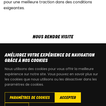
pour une meilleure traction dans des conditions
exigeantes.
NOUS RENDRE VISITE
MAR-VEN
9h00 - 18h00
SAM
9h00 - 13h30
AMÉLIOREZ VOTRE EXPÉRIENCE DE NAVIGATION
T
+32 64 700 970
GRÂCE À NOS COOKIES
kdquad@gmail.com
Nous utilisons des cookies pour vous offrir la meilleure
expérience sur notre site. Vous pouvez en savoir plus sur
les cookies que nous utilisons ou les désactiver dans les
paramètres de cookies.
PARAMÈTRES DE COOKIES
ACCEPTER