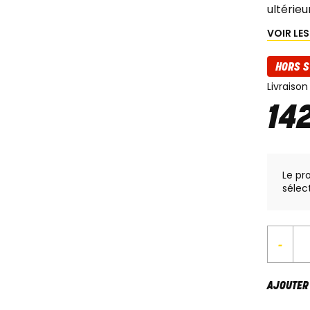
ultérieu
VOIR LE
HORS S
Livraison
14
Le pr
sélec
-
AJOUTER