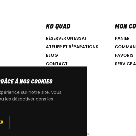
KD QUAD
MON C
RÉSERVER UN ESSAI
PANIER
ATELIER ET RÉPARATIONS
COMMAN
BLOG
FAVORIS
CONTACT
SERVICE 
GRÂCE À NOS COOKIES
xpérience sur notre site. Vous
ou les désactiver dans les
IGINE CAN-AM
ER
|
Cookies
|
Conditions générales de ventes