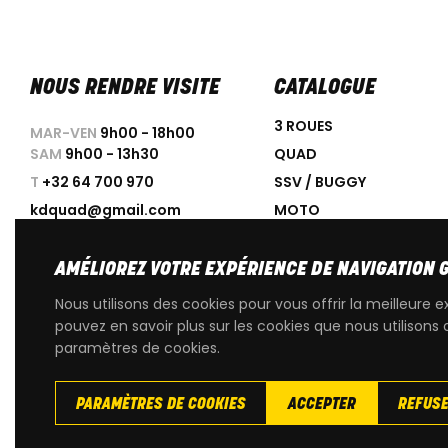
NOUS RENDRE VISITE
CATALOGUE
3 ROUES
MAR-VEN
9h00 - 18h00
SAM
9h00 - 13h30
QUAD
T
+32 64 700 970
SSV / BUGGY
kdquad@gmail.com
MOTO
SCOOTER
ACCESSOIRES
AMÉLIOREZ VOTRE EXPÉRIENCE DE NAVIGATION 
PROMOTIONS
Nous utilisons des cookies pour vous offrir la meilleure e
OCCASIONS
pouvez en savoir plus sur les cookies que nous utilisons 
paramètres de cookies.
PIÈCES DÉTACHÉES D'OR
PARAMÈTRES DE COOKIES
ACCEPTER
REFUS
Copyright
© 2026 KdQuad. Tous droits reservés |
Vie privée