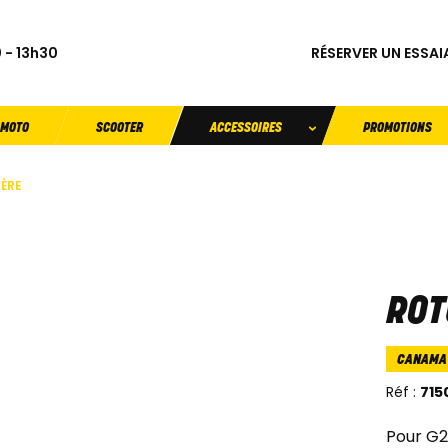
RÉSERVER UN ESSAI
 - 13h30
MOTO
SCOOTER
ACCESSOIRES
PROMOTIONS
IÈRE
ROT
CANAMA
Réf :
715
Pour G2