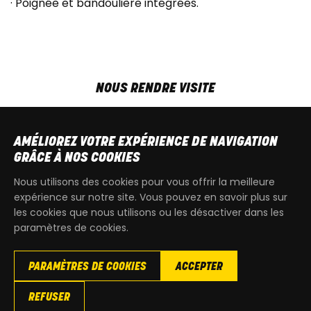
· Poignée et bandoulière intégrées.
NOUS RENDRE VISITE
MAR-VEN
9h00 - 18h00
SAM
9h00 - 13h30
AMÉLIOREZ VOTRE EXPÉRIENCE DE NAVIGATION
T
+32 64 700 970
GRÂCE À NOS COOKIES
kdquad@gmail.com
Nous utilisons des cookies pour vous offrir la meilleure
expérience sur notre site. Vous pouvez en savoir plus sur
les cookies que nous utilisons ou les désactiver dans les
paramètres de cookies.
PARAMÈTRES DE COOKIES
ACCEPTER
Copyright
© 2026 KdQuad. Tous droits reservés |
Vie privée
|
REFUSER