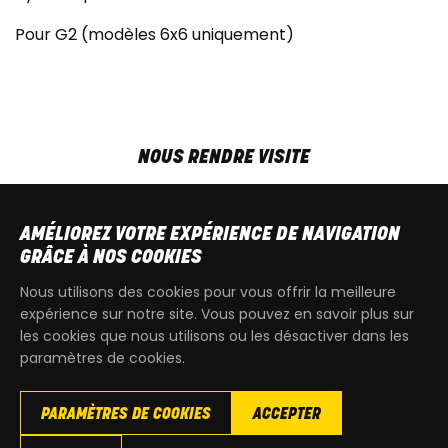
Pour G2 (modèles 6x6 uniquement)
NOUS RENDRE VISITE
MAR-VEN
9h00 - 18h00
SAM
9h00 - 13h30
AMÉLIOREZ VOTRE EXPÉRIENCE DE NAVIGATION
T
+32 64 700 970
GRÂCE À NOS COOKIES
kdquad@gmail.com
Nous utilisons des cookies pour vous offrir la meilleure
expérience sur notre site. Vous pouvez en savoir plus sur
les cookies que nous utilisons ou les désactiver dans les
paramètres de cookies.
PARAMÈTRES DE COOKIES
ACCEPTER